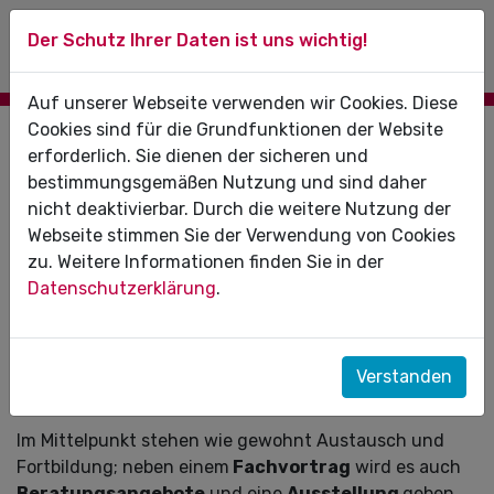
Der Schutz Ihrer Daten ist uns wichtig!
Auf unserer Webseite verwenden wir Cookies. Diese
Cookies sind für die Grundfunktionen der Website
Termine
erforderlich. Sie dienen der sicheren und
bestimmungsgemäßen Nutzung und sind daher
Tag der offenen Tür:
28.06.2023
nicht deaktivierbar. Durch die weitere Nutzung der
Webseite stimmen Sie der Verwendung von Cookies
Auch in diesem Jahr werden wir wieder einen Tag der
zu. Weitere Informationen finden Sie in der
offenen Tür durchführen. Alle Zahnärzt:innen und ihre
Datenschutzerklärung
.
Praxisteams sind herzlich eingeladen, uns an diesem
Tag zu besuchen!
Wann:
28. Juni 2023 (Mittwoch), ab 12:30 Uhr
Verstanden
Wo:
Doctor-Eisenbart-Ring 1, 39120 Magdeburg
Im Mittelpunkt stehen wie gewohnt Austausch und
Fortbildung; neben einem
Fachvortrag
wird es auch
Beratungsangebote
und eine
Ausstellung
geben.