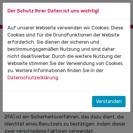
Der Schutz Ihrer Daten ist uns wichtig!
Auf unserer Webseite verwenden wir Cookies. Diese
Cookies sind für die Grundfunktionen der Website
Aktivierung der Zwei-Faktor-
erforderlich. Sie dienen der sicheren und
Authentifizierung (2FA)
bestimmungsgemäßen Nutzung und sind daher
nicht deaktivierbar. Durch die weitere Nutzung der
Der Zugang zu bestimmten zugangsgeschützten
Webseite stimmen Sie der Verwendung von Cookies
Bereichen auf der KZV-Internetseite (z. B. das
zu. Weitere Informationen finden Sie in der
Aufrufen von Bescheiden) erforderte bislang die
Datenschutzerklärung
.
Anmeldung mit einem eHBA. Um den Anmeldeprozess
zu vereinfachen, ist die Anmeldung ab sofort auch
über eine Zwei-Faktor-Authentifizierung möglich.
Verstanden
Die Zwei-Faktor-Authentifizierung (auch bekannt als
2FA) ist ein Sicherheitsverfahren, das dazu dient, die
Identität eines Benutzers zu bestätigen, indem dieser
zwei verschiedene Faktoren verwendet.