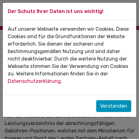
Der Schutz Ihrer Daten ist uns wichtig!
Auf unserer Webseite verwenden wir Cookies. Diese
Cookies sind für die Grundfunktionen der Website
14.03.2022
erforderlich. Sie dienen der sicheren und
bestimmungsgemäßen Nutzung und sind daher
Zahnärztliche Behandlung von
nicht deaktivierbar. Durch die weitere Nutzung der
Flüchtlingen aus der Ukraine
Webseite stimmen Sie der Verwendung von Cookies
zu. Weitere Informationen finden Sie in der
Das Bundesministerium für Gesundheit hat eine FAQ-
Datenschutzerklärung
.
Liste zur medizinischen Hilfe für Ukrainerinnen und
Ukrainer auf seiner Website eingestellt:
Webseite des BMG mit FAQ zur Flüchtlingshilfe
Verstanden
Auf der Webseite der Zahnärztekammer finden Sie ein
Leistungsverzeichnis der abrechnungsfähigen
Gebühren-Positionen, welches mit dem Ministerium für
Inneres und Sport des Landes Sachsen-Anhalt nach