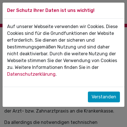
Der Schutz Ihrer Daten ist uns wichtig!
Auf unserer Webseite verwenden wir Cookies. Diese
Cookies sind für die Grundfunktionen der Website
16.09.2021
erforderlich. Sie dienen der sicheren und
bestimmungsgemäßen Nutzung und sind daher
Elektronische
nicht deaktivierbar. Durch die weitere Nutzung der
Arbeitsunfähigkeitsbescheinigung
Webseite stimmen Sie der Verwendung von Cookies
(eAU) startet mit Übergangsfrist
zu. Weitere Informationen finden Sie in der
Datenschutzerklärung
.
Ab dem 1. Oktober 2021 wird die elektronische
Arbeitsunfähigkeitsbescheinigung schrittweise das
papiergebundene Verfahren ersetzen. Danach erfolgt
Verstanden
die Übermittlung von Daten über die Bescheinigung
von Arbeitsunfähigkeit digital auf direktem Weg von
der Arzt- bzw. Zahnarztpraxis an die Krankenkasse.
Da allerdings die notwendigen technischen