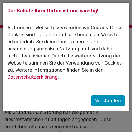
Der Schutz Ihrer Daten ist uns wichtig!
Auf unserer Webseite verwenden wir Cookies. Diese
Cookies sind für die Grundfunktionen der Website
25.02.2022
erforderlich. Sie dienen der sicheren und
bestimmungsgemäßen Nutzung und sind daher
Störungen bei neuen eGKs (Generation
nicht deaktivierbar. Durch die weitere Nutzung der
2.1)
Webseite stimmen Sie der Verwendung von Cookies
zu. Weitere Informationen finden Sie in der
Elektronische Gesundheitskarten der neuesten
Datenschutzerklärung
.
Generation können in den Praxen zu Problemen
führen. Beim Einlesen der Karten kam es zuletzt
vermehrt zu Ausfällen der Kartenterminals eines
Herstellers.
Verstanden
Als Grund für die Störung hat die gematik
elektrostatische Entladungen angegeben. Diese
entstehen offenbar, wenn elektronische