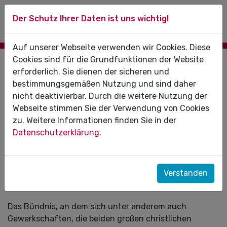
Der Schutz Ihrer Daten ist uns wichtig!
Auf unserer Webseite verwenden wir Cookies. Diese
Cookies sind für die Grundfunktionen der Website
13.05.2024
erforderlich. Sie dienen der sicheren und
bestimmungsgemäßen Nutzung und sind daher
„Sachsen-Anhalt. Weltoffen!“: KZV LSA
nicht deaktivierbar. Durch die weitere Nutzung der
beteiligt sich an Bündnis für Solidarität,
Webseite stimmen Sie der Verwendung von Cookies
Vielfalt und Weltoffenheit
zu. Weitere Informationen finden Sie in der
Datenschutzerklärung
.
Mehr als 100 Organisationen und Einzelpersonen aus
Sachsen-Anhalt haben sich zur Stärkung der
Demokratie zusammengeschlossen und das Bündnis
Verstanden
"Sachsen-Anhalt. Weltoffen!" ins Leben gerufen. Auch
die KZV LSA beteiligt sich.
Das Bündnis, an dem sich unter anderem auch
Gewerkschaften, die beiden großen christlichen