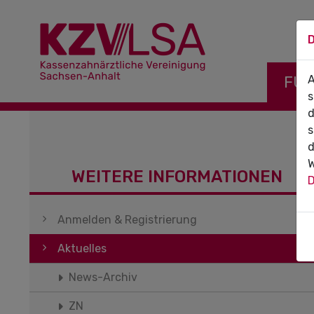
D
Navigati
FÜR
A
s
d
s
d
W
WEITERE INFORMATIONEN
D
Navigation überspringen
Anmelden & Registrierung
Aktuelles
News-Archiv
ZN