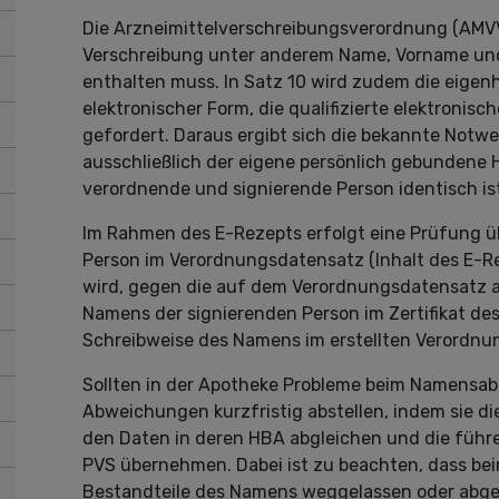
Die Arzneimittelverschreibungsverordnung (AMVV) 
Verschreibung unter anderem Name, Vorname un
enthalten muss. In Satz 10 wird zudem die eigenh
elektronischer Form, die qualifizierte elektronis
gefordert. Daraus ergibt sich die bekannte Notwe
ausschließlich der eigene persönlich gebundene H
verordnende und signierende Person identisch is
Im Rahmen des E-Rezepts erfolgt eine Prüfung 
Person im Verordnungsdatensatz (Inhalt des E-Rez
wird, gegen die auf dem Verordnungsdatensatz a
Namens der signierenden Person im Zertifikat de
Schreibweise des Namens im erstellten Verordnu
Sollten in der Apotheke Probleme beim Namensa
Abweichungen kurzfristig abstellen, indem sie 
den Daten in deren HBA abgleichen und die führ
PVS übernehmen. Dabei ist zu beachten, dass b
Bestandteile des Namens weggelassen oder abge