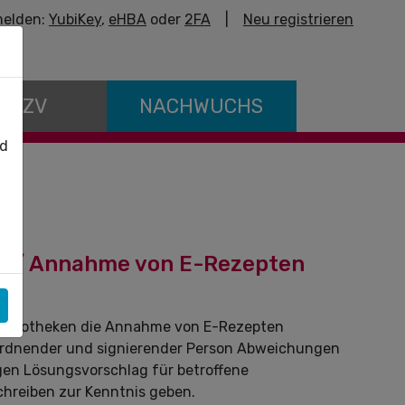
elden:
YubiKey
,
eHBA
oder
2FA
|
Neu registrieren
E KZV
NACHWUCHS
nd
 // Annahme von E-Rezepten
ss Apotheken die Annahme von E-Rezepten
ordnender und signierender Person Abweichungen
igen Lösungsvorschlag für betroffene
hreiben zur Kenntnis geben.