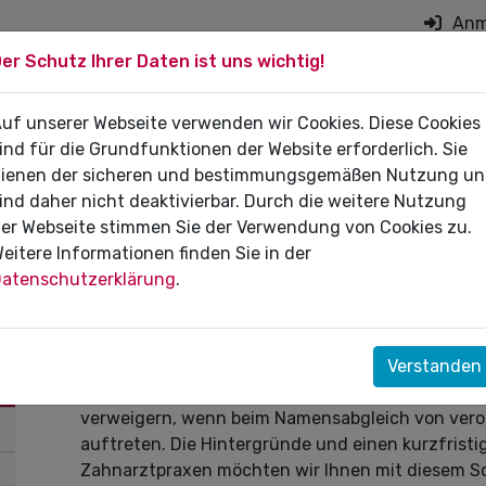
Anm
er Schutz Ihrer Daten ist uns wichtig!
on überspringen
 DIE PRAXIS
uf unserer Webseite verwenden wir Cookies. Diese Cookies
FÜR PATIENTEN
DI
ind für die Grundfunktionen der Website erforderlich. Sie
ienen der sicheren und bestimmungsgemäßen Nutzung u
ind daher nicht deaktivierbar. Durch die weitere Nutzung
er Webseite stimmen Sie der Verwendung von Cookies zu.
eitere Informationen finden Sie in der
21.03.2023
atenschutzerklärung
.
Namensabgleich beim E-Rezept
durch Apotheken
Verstanden
In der Versorgung mehren sich die Hinweise, da
verweigern, wenn beim Namensabgleich von ver
auftreten. Die Hintergründe und einen kurzfrist
Zahnarztpraxen möchten wir Ihnen mit diesem Sc