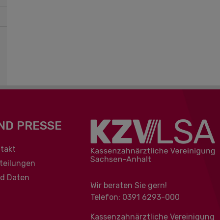
ND PRESSE
berspringen
takt
teilungen
nd Daten
Wir beraten Sie gern!
Telefon: 0391 ‍6293-000
Kassenzahnärztliche Vereinigung