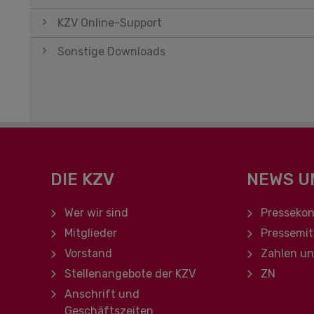
KZV Online-Support
Sonstige Downloads
DIE KZV
NEWS U
Navigation überspringen
Navigation ü
Wer wir sind
Pressekon
Mitglieder
Pressemit
Vorstand
Zahlen u
Stellenangebote der KZV
ZN
Anschrift und
Geschäftszeiten