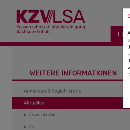
D
Navigati
FÜR
A
s
d
s
d
W
WEITERE INFORMATIONEN
D
Navigation überspringen
Anmelden & Registrierung
Aktuelles
News-Archiv
ZN