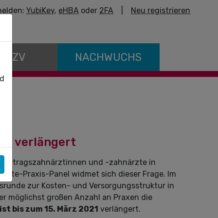
elden:
YubiKey
,
eHBA
oder
2FA
|
Neu registrieren
E KZV
NACHWUCHS
nd
ist verlängert
Vertragszahnärztinnen und -zahnärzte in
rzte-Praxis-Panel widmet sich dieser Frage. Im
srunde zur Kosten- und Versorgungsstruktur in
er möglichst großen Anzahl an Praxen die
ist bis zum 15. März 2021
verlängert.