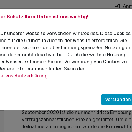
Anm
er Schutz Ihrer Daten ist uns wichtig!
on überspringen
 DIE PRAXIS
uf unserer Webseite verwenden wir Cookies. Diese Cookies
FÜR PATIENTEN
DI
ind für die Grundfunktionen der Website erforderlich. Sie
ienen der sicheren und bestimmungsgemäßen Nutzung u
ind daher nicht deaktivierbar. Durch die weitere Nutzung
er Webseite stimmen Sie der Verwendung von Cookies zu.
eitere Informationen finden Sie in der
28.01.2021
atenschutzerklärung
.
Mehr Zeit fürs ZäPP! Einreichfr
Unter welchen Rahmenbedingungen arbeiten die 
Verstanden
Deutschland? Das 2018 ins Leben gerufene Zahnä
September 2020 ist die nunmehr dritte Erhebung
vertragszahnärztlichen Praxen gestartet. Um ein
Teilnahme zu ermöglichen, wurde die
Einreichfr