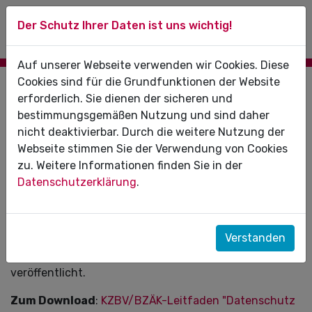
Der Schutz Ihrer Daten ist uns wichtig!
Auf unserer Webseite verwenden wir Cookies. Diese
Cookies sind für die Grundfunktionen der Website
01.07.2021
erforderlich. Sie dienen der sicheren und
bestimmungsgemäßen Nutzung und sind daher
Erweiterter KZBV/BZÄK-Leitfaden
nicht deaktivierbar. Durch die weitere Nutzung der
"Datenschutz und IT-Sicherheit"
Webseite stimmen Sie der Verwendung von Cookies
veröffentlicht
zu. Weitere Informationen finden Sie in der
Datenschutzerklärung
.
Kassenzahnärztliche Bundesvereinigung (KZBV) und
Bundeszahnärztekammer (BZÄK) haben gemeinsam
ihren aktualisierten und um die Aspekte der neuen IT-
Verstanden
Sicherheitsrichtlinie erweiterten Leitfaden
„Datenschutz und IT-Sicherheit in der Zahnarztpraxis“
veröffentlicht.
Zum Download
:
KZBV/BZÄK-Leitfaden "Datenschutz