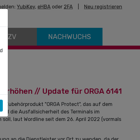
elden:
YubiKey
,
eHBA
oder
2FA
|
Neu registrieren
E KZV
NACHWUCHS
nd
s erhöhen // Update für ORGA 6141
das Zubehörprodukt "ORGA Protect", das auf dem
 und die Ausfallsicherheit des Terminals im
ll, laut Wordline seit dem 26. April 2022 (vormals
ung an die Dienstleister vor Ort zu wenden, da der