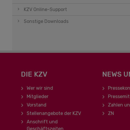
KZV Online-Support
Sonstige Downloads
DIE KZV
NEWS U
Navigation überspringen
Navigation ü
Wer wir sind
Pressekon
Mitglieder
Pressemit
Vorstand
Zahlen u
Stellenangebote der KZV
ZN
Anschrift und
Geschäftszeiten