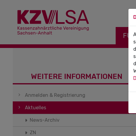
D
Navigati
FÜR
A
s
d
s
d
W
WEITERE INFORMATIONEN
D
Navigation überspringen
Anmelden & Registrierung
Aktuelles
News-Archiv
ZN