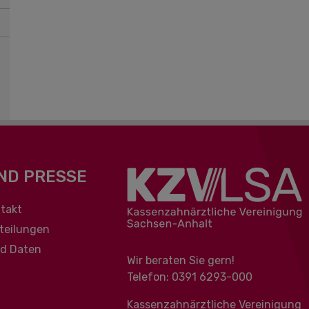
ND PRESSE
berspringen
takt
teilungen
nd Daten
Wir beraten Sie gern!
Telefon: 0391 ‍6293-000
Kassenzahnärztliche Vereinigung