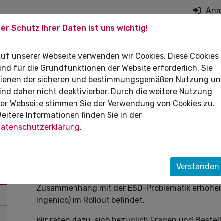
Anm
er Schutz Ihrer Daten ist uns wichtig!
on überspringen
 DIE PRAXIS
uf unserer Webseite verwenden wir Cookies. Diese Cookies
FÜR PATIENTEN
DI
ind für die Grundfunktionen der Website erforderlich. Sie
ienen der sicheren und bestimmungsgemäßen Nutzung u
ind daher nicht deaktivierbar. Durch die weitere Nutzung
er Webseite stimmen Sie der Verwendung von Cookies zu.
eitere Informationen finden Sie in der
28.04.2022
atenschutzerklärung
.
Ausfallsicherheit des Terminal
Wir möchten Sie darüber informieren, dass sich 
Verstanden
Kartenslot des "ORGA 6141" online installiert wird
Zusammenhang mit der ESD-Problematik erhöhen so
Ingenico) im Rollout befindet.
Wir raten dazu, sich bezüglich Fragen und Bestell