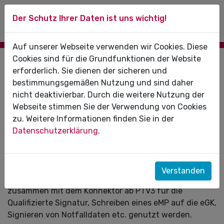
Der Schutz Ihrer Daten ist uns wichtig!
Auf unserer Webseite verwenden wir Cookies. Diese
Cookies sind für die Grundfunktionen der Website
15.10.2020
erforderlich. Sie dienen der sicheren und
bestimmungsgemäßen Nutzung und sind daher
Anwendung von Vorläufer-HBAs in der
nicht deaktivierbar. Durch die weitere Nutzung der
TI bis Ende 2023
Webseite stimmen Sie der Verwendung von Cookies
zu. Weitere Informationen finden Sie in der
Mit der Zusage der gematik GmbH ist nun
Datenschutzerklärung
.
sichergestellt, dass alle HBAs der Generation 0
bis
zum Ende ihrer Gültigkeit
in der TI unterstützt
werden.
Verstanden
Die Vorläufer-HBAs (HBAs der Generation 0) können
zusammen mit dem Konnektor ab PTV3 für die
Qualifizierte Signatur, Schreiben eines eMP auf die eGK,
Signieren von Notfalldaten etc. genutzt werden.