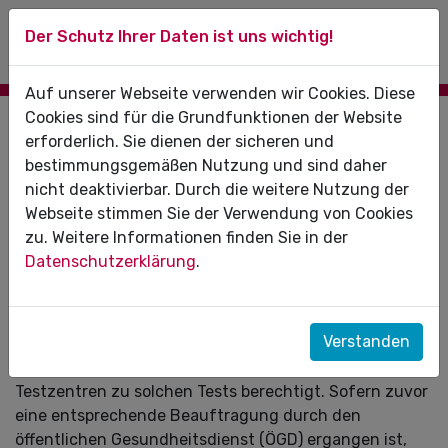
Der Schutz Ihrer Daten ist uns wichtig!
Auf unserer Webseite verwenden wir Cookies. Diese
Cookies sind für die Grundfunktionen der Website
18.01.2021
erforderlich. Sie dienen der sicheren und
bestimmungsgemäßen Nutzung und sind daher
Änderung der Coronavirus-
nicht deaktivierbar. Durch die weitere Nutzung der
Testverordnung: ÖGD kann (!) Zahnärzte
Webseite stimmen Sie der Verwendung von Cookies
mit Testung beauftragen
zu. Weitere Informationen finden Sie in der
Datenschutzerklärung
.
Der Kreis der Leistungserbringer im Gesundheitswesen,
die zur Testung auf das Coronavirus berechtigt sind,
ist mit Wirkung zum 16. Januar 2021 erweitert worden.
Verstanden
Bislang waren zum Beispiel Arztpraxen und von
Kassenärztlichen Vereinigungen betriebene
Testzentren zu solchen Tests berechtigt. Sofern zuvor
eine entsprechende Beauftragung durch den
öffentlichen Gesundheitsdienst (ÖGD) ergangen ist,