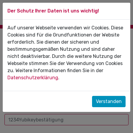
Der Schutz Ihrer Daten ist uns wichtig!
Auf unserer Webseite verwenden wir Cookies. Diese
Cookies sind für die Grundfunktionen der Website
Zugangsgeschützter Bereich
erforderlich. Sie dienen der sicheren und
bestimmungsgemäßen Nutzung und sind daher
Um Zugang zu erhalten, melden Sie sich bitte mit dem
nicht deaktivierbar. Durch die weitere Nutzung der
YubiKey oder Ihrem eHBA an.
Webseite stimmen Sie der Verwendung von Cookies
zu. Weitere Informationen finden Sie in der
Datenschutzerklärung
.
Benutzername:
Verstanden
PIN+Yubikey: