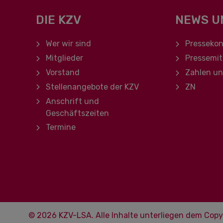
DIE KZV
NEWS U
Navigation überspringen
Navigation ü
Wer wir sind
Pressekon
Mitglieder
Pressemit
Vorstand
Zahlen u
Stellenangebote der KZV
ZN
Anschrift und
Geschäftszeiten
Termine
© 2026 KZV-LSA. Alle Inhalte unterliegen dem Copy