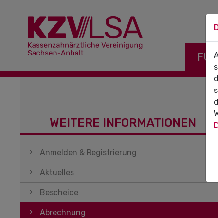
D
Navigati
FÜR
A
s
d
s
d
W
WEITERE INFORMATIONEN
D
Navigation überspringen
Anmelden & Registrierung
Aktuelles
Bescheide
Abrechnung