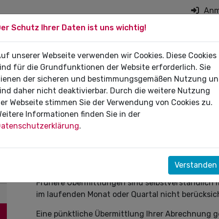
Anm
er Schutz Ihrer Daten ist uns wichtig!
on überspringen
 DIE PRAXIS
uf unserer Webseite verwenden wir Cookies. Diese Cookies
FÜR PATIENTEN
DI
ind für die Grundfunktionen der Website erforderlich. Sie
ienen der sicheren und bestimmungsgemäßen Nutzung u
ind daher nicht deaktivierbar. Durch die weitere Nutzung
er Webseite stimmen Sie der Verwendung von Cookies zu.
eitere Informationen finden Sie in der
Abgabetermin Abrechnung Nov
atenschutzerklärung
.
Letzter Abgabetermin für die Abrechnung von Le
November 2022 (Monatsabrechnung)
Verstanden
Frühere Übermittlungen sind selbstverständlich
im laufenden Monat oder Quartal nicht berücksic
Eine pünktliche Übermittlung Ihrer Abrechnung g