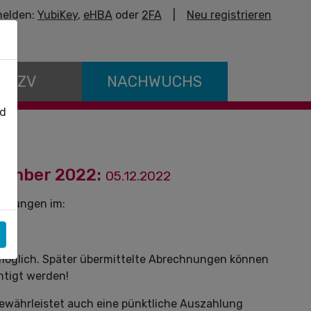
elden:
YubiKey
,
eHBA
oder
2FA
|
Neu registrieren
E KZV
NACHWUCHS
nd
ember 2022:
05.12.2022
istungen im:
 möglich. Später übermittelte Abrechnungen können
htigt werden!
ewährleistet auch eine pünktliche Auszahlung