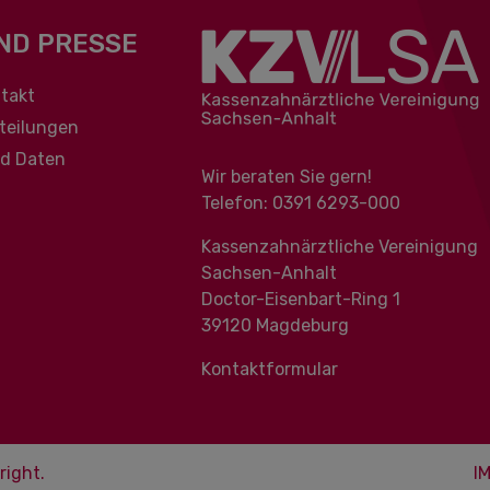
ND PRESSE
berspringen
takt
teilungen
nd Daten
Wir beraten Sie gern!
Telefon: 0391 ‍6293-000
Kassenzahnärztliche Vereinigung
Sachsen-Anhalt
Doctor-Eisenbart-Ring 1
39120 Magdeburg
Kontaktformular
right.
I