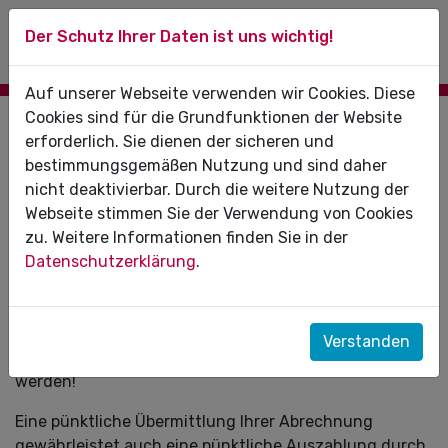
Der Schutz Ihrer Daten ist uns wichtig!
Auf unserer Webseite verwenden wir Cookies. Diese
Cookies sind für die Grundfunktionen der Website
Abgabetermin Abrechnung März 2022:
erforderlich. Sie dienen der sicheren und
05.04.2022
bestimmungsgemäßen Nutzung und sind daher
nicht deaktivierbar. Durch die weitere Nutzung der
Letzter Abgabetermin für die Abrechnung von
Webseite stimmen Sie der Verwendung von Cookies
Leistungen im:
zu. Weitere Informationen finden Sie in der
Datenschutzerklärung
.
März 2022 (Monatsabrechnung)
Frühere Übermittlungen sind selbstverständlich
möglich. Später übermittelte Abrechnungen können im
Verstanden
laufenden Monat oder Quartal nicht berücksichtigt
werden!
Eine pünktliche Übermittlung Ihrer Abrechnung
gewährleistet auch eine pünktliche Auszahlung durch