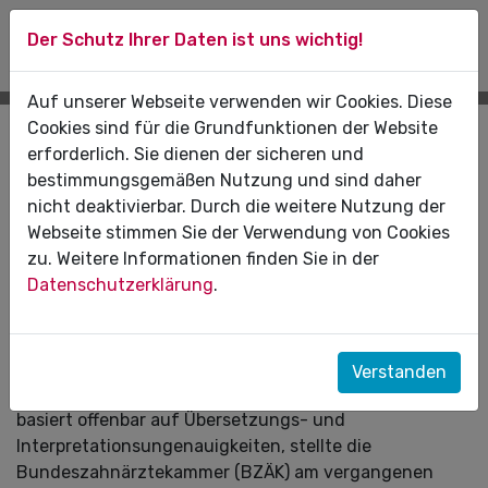
Der Schutz Ihrer Daten ist uns wichtig!
Auf unserer Webseite verwenden wir Cookies. Diese
Cookies sind für die Grundfunktionen der Website
Pressemitteilungen
erforderlich. Sie dienen der sicheren und
bestimmungsgemäßen Nutzung und sind daher
15.08.2020
nicht deaktivierbar. Durch die weitere Nutzung der
Webseite stimmen Sie der Verwendung von Cookies
Kein erhöhtes Infektionsrisiko in
zu. Weitere Informationen finden Sie in der
deutschen Zahnarztpraxen
Datenschutzerklärung
.
Eine jüngst durch die WHO veröffentlichte
Empfehlung, Zahnarzttermine aufgrund höherer
Infektionsrisiken aufzuschieben, gilt nicht für alle
Verstanden
Länder und Infektionslagen. Das Missverständnis
basiert offenbar auf Übersetzungs- und
Interpretationsungenauigkeiten, stellte die
Bundeszahnärztekammer (BZÄK) am vergangenen