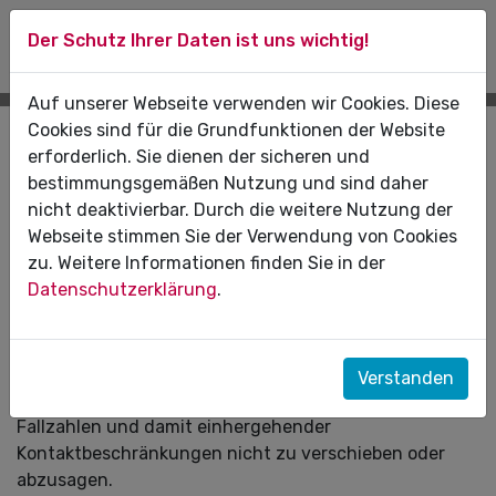
Der Schutz Ihrer Daten ist uns wichtig!
Auf unserer Webseite verwenden wir Cookies. Diese
Cookies sind für die Grundfunktionen der Website
Pressemitteilungen
erforderlich. Sie dienen der sicheren und
bestimmungsgemäßen Nutzung und sind daher
30.10.2020
nicht deaktivierbar. Durch die weitere Nutzung der
Webseite stimmen Sie der Verwendung von Cookies
COVID-19-Pandemie: Zahnarztbesuch
zu. Weitere Informationen finden Sie in der
ist und bleibt sicher
Datenschutzerklärung
.
Die Zahnärztekammer (ZÄK) und die
Kassenzahnärztliche Vereinigung (KZV) Sachsen-
Anhalt raten Patienten, anstehende Behandlungs-
Verstanden
und Vorsorgetermine trotz steigender Corona-
Fallzahlen und damit einhergehender
Kontaktbeschränkungen nicht zu verschieben oder
abzusagen.